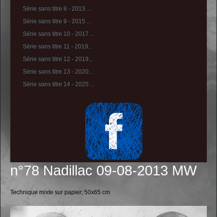
Série sans titre 8 - 2013 ...
Série sans titre 9 - 2015 ...
Série sans titre 10 - 2017 ...
Série sans titre 11 - 2019...
Série sans titre 12 - 2019...
Série sans titre 13 - 2020...
Série sans titre 14 - 2025 ...
n°78 Nadillac 09-08-2013 MW
Technique mixte sur papier; 50x65 cm