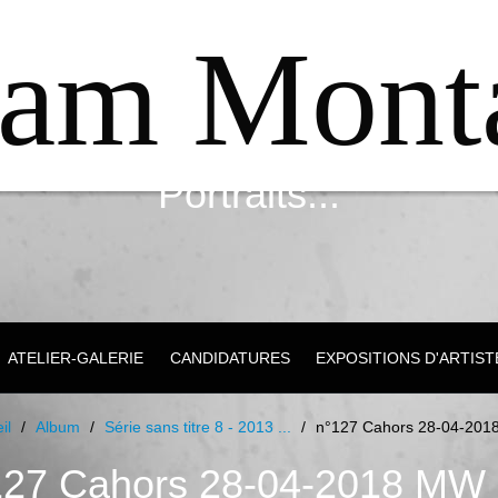
iam Mont
Portraits...
ATELIER-GALERIE
CANDIDATURES
EXPOSITIONS D'ARTIST
il
/
Album
/
Série sans titre 8 - 2013 ...
/
n°127 Cahors 28-04-201
127 Cahors 28-04-2018 MW