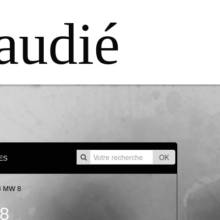
audié
OK
ES
8 MW 8
 8