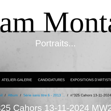
iam Mont
Portraits...
ATELIER-GALERIE
CANDIDATURES
EXPOSITIONS D'ARTIST
il
/
Album
/
Série sans titre 6 - 2013 ...
/
n°325 Cahors 13-11-20
325 Cahors 13-11-2024 MW