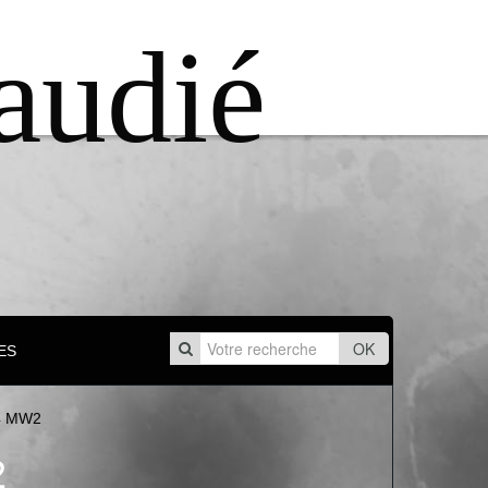
audié
OK
ES
24 MW2
2