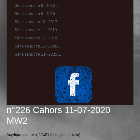
Série sans titre 8 - 2013 ...
Série sans titre 9 - 2015 ...
Série sans titre 10 - 2017 ...
Série sans titre 11 - 2019...
Série sans titre 12 - 2019...
Série sans titre 13 - 2020...
Série sans titre 14 - 2025 ...
n°226 Cahors 11-07-2020
MW2
Acrylique sur toile; 17x21,5 cm (coll. privée)