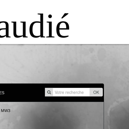
audié
OK
ES
15 MW3