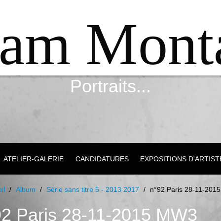
iam Mont
Portraits...
ATELIER-GALERIE
CANDIDATURES
EXPOSITIONS D'ARTIST
il
/
Album
/
Série sans titre 5 - 2013 2017
/
n°92 Paris 28-11-20
92 Paris 28-11-2015 MW3