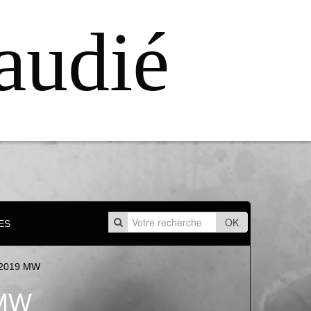
audié
OK
ES
-2019 MW
 MW