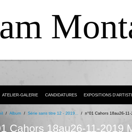
iam Mont
Portraits...
ATELIER-GALERIE
CANDIDATURES
EXPOSITIONS D'ARTIST
il
/
Album
/
Série sans titre 12 - 2019...
/
n°01 Cahors 18au26-11
01 Cahors 18au26-11-2019